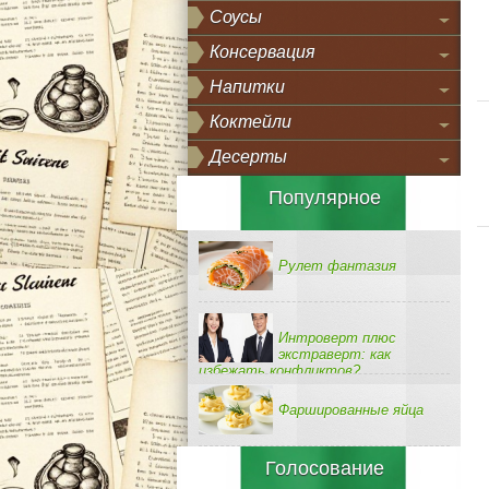
Соусы
Консервация
Напитки
Коктейли
Десерты
Популярное
Рулет фантазия
Интроверт плюс
экстраверт: как
избежать конфликтов?
Фаршированные яйца
Голосование