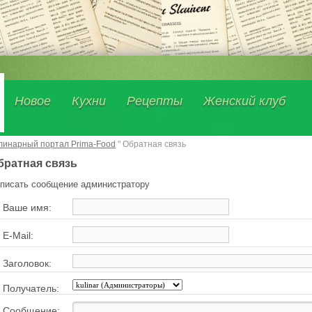
Новое
Кухни
Рецепты
Женский клуб
линарный портал Prima-Food
" Обратная связь
братная связь
писать сообщение администратору
Ваше имя:
E-Mail:
Заголовок:
Получатель:
Сообщение: