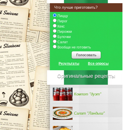
Что лучше приготовить?
Пиццу
Пирог
Кекс
Пирожки
Булочки
Салат
Вообще не готовить
Голосовать
Результаты
Все опросы
Оригинальные рецепты
Компот "дуэт"
Салат "Ландыш"