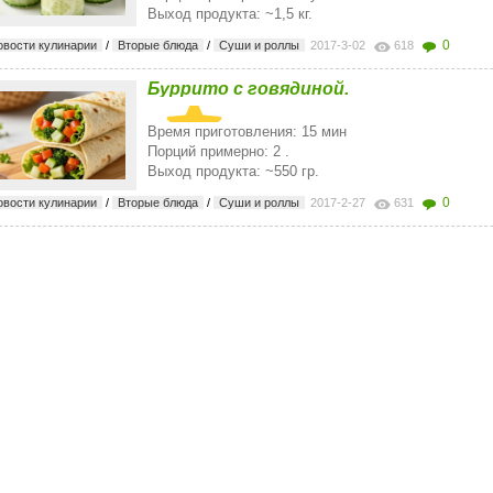
Выход продукта: ~1,5 кг.
0
овости кулинарии
/
Вторые блюда
/
Суши и роллы
2017-3-02
618
Буррито с говядиной.
Время приготовления: 15 мин
Порций примерно: 2 .
Выход продукта: ~550 гр.
0
овости кулинарии
/
Вторые блюда
/
Суши и роллы
2017-2-27
631