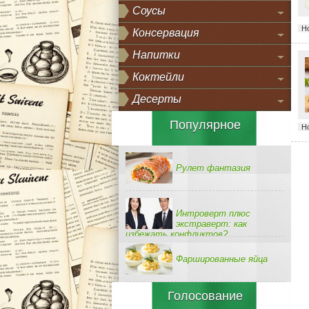
Соусы
Н
Консервация
Напитки
Коктейли
Десерты
Популярное
Н
Рулет фантазия
Интроверт плюс
экстраверт: как
избежать конфликтов?
Фаршированные яйца
Голосование