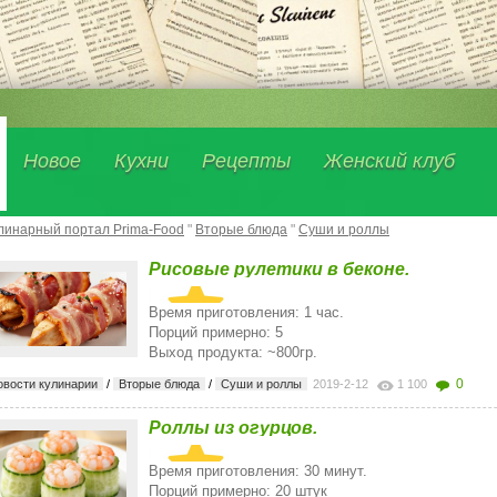
Новое
Кухни
Рецепты
Женский клуб
линарный портал Prima-Food
"
Вторые блюда
"
Суши и роллы
Рисовые рулетики в беконе.
Время приготовления: 1 час.
Порций примерно: 5
Выход продукта: ~800гр.
0
овости кулинарии
/
Вторые блюда
/
Суши и роллы
2019-2-12
1 100
Роллы из огурцов.
Время приготовления: 30 минут.
Порций примерно: 20 штук