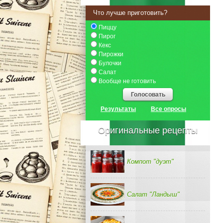
Что лучше приготовить?
Пиццу
Пирог
Кекс
Пирожки
Булочки
Салат
Вообще не готовить
Голосовать
Результаты
Все опросы
Оригинальные рецепты
Компот "дуэт"
Салат "Ландыш"