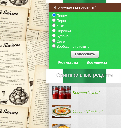
Что лучше приготовить?
Пиццу
Пирог
Кекс
Пирожки
Булочки
Салат
Вообще не готовить
Голосовать
Результаты
Все опросы
Оригинальные рецепты
Компот "дуэт"
Салат "Ландыш"