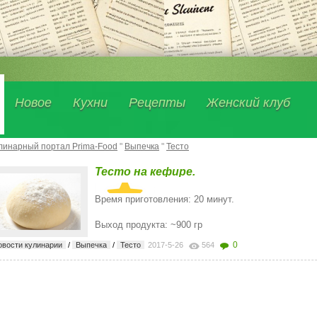
Новое
Кухни
Рецепты
Женский клуб
линарный портал Prima-Food
"
Выпечка
"
Тесто
Тесто на кефире.
Время приготовления: 20 минут.
Выход продукта: ~900 гр
0
овости кулинарии
/
Выпечка
/
Тесто
2017-5-26
564