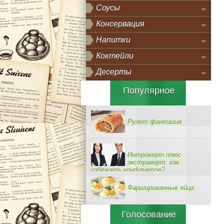
Соусы
Консервация
Напитки
Коктейли
Десерты
Популярное
Рулет фантазия
Интроверт плюс
экстраверт: как
избежать конфликтов?
Фаршированные яйца
Голосование