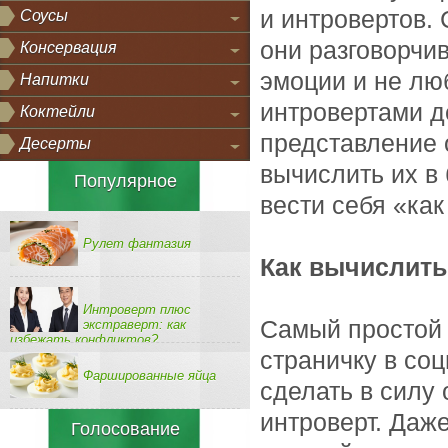
и интровертов.
Соусы
они разговорчи
Консервация
эмоции и не люб
Напитки
интровертами д
Коктейли
представление о
Десерты
вычислить их в
Популярное
вести себя «как
Рулет фантазия
Как вычислить
Интроверт плюс
Самый простой 
экстраверт: как
избежать конфликтов?
страничку в соц
Фаршированные яйца
сделать в силу 
интроверт. Даж
Голосование