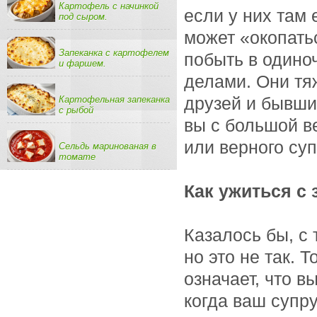
Картофель с начинкой
если у них там 
под сыром.
может «окопать
Запеканка с картофелем
побыть в одино
и фаршем.
делами. Они тя
друзей и бывших
Картофельная запеканка
с рыбой
вы с большой в
или верного суп
Сельдь маринованая в
томате
Как ужиться с
Казалось бы, с
но это не так. Т
означает, что в
когда ваш супр