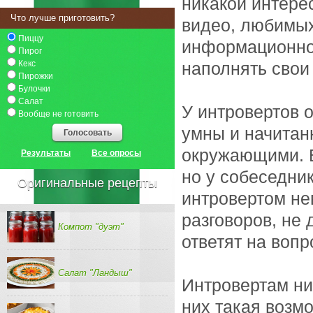
никакой интер
Что лучше приготовить?
видео, любимых
Пиццу
информационно
Пирог
Кекс
наполнять свои
Пирожки
Булочки
Салат
У интровертов 
Вообще не готовить
умны и начитан
Голосовать
окружающими. В
Результаты
Все опросы
но у собеседни
Оригинальные рецепты
интровертом не
разговоров, не 
Компот "дуэт"
ответят на вопр
Салат "Ландыш"
Интровертам ник
них такая возм