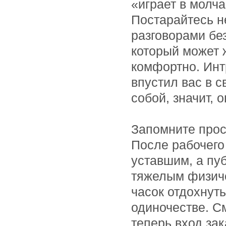
«играет в молч
Постарайтесь н
разговорами без
который может ж
комфортно. Инт
впустил вас в 
собой, значит, 
Запомните прос
После рабочего
уставшим, а пу
тяжелым физиче
часок отдохнут
одиночестве. С
теперь вход зак