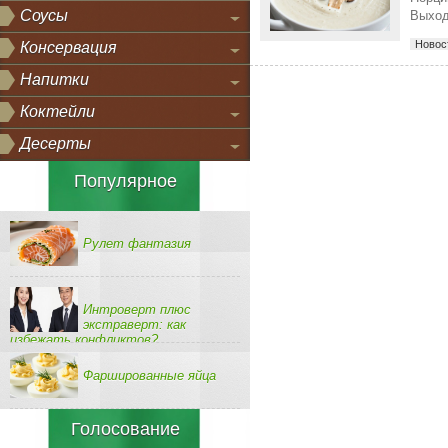
Соусы
Выход
Новос
Консервация
Напитки
Коктейли
Десерты
Популярное
Рулет фантазия
Интроверт плюс
экстраверт: как
избежать конфликтов?
Фаршированные яйца
Голосование