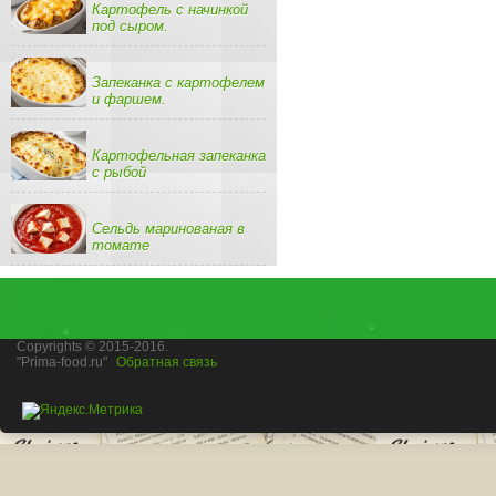
Картофель с начинкой
под сыром.
Запеканка с картофелем
и фаршем.
Картофельная запеканка
с рыбой
Сельдь маринованая в
томате
Copyrights © 2015-2016.
"Prima-food.ru"
Обратная связь