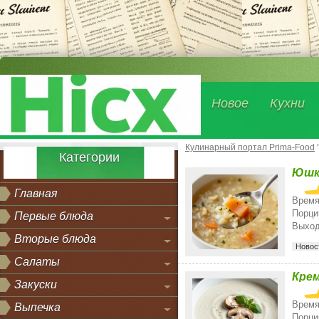
Новое
Кухни
Кулинарный портал Prima-Food
Категории
Юшк
Главная
Время
Порци
Первые блюда
Выход
Вторые блюда
Новос
Салаты
Крем
Закуски
Время
Выпечка
Порци