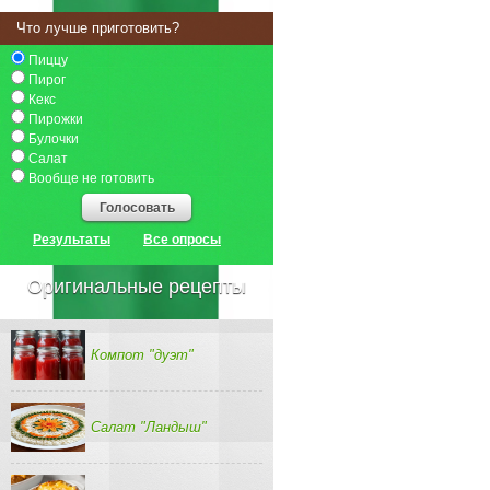
Что лучше приготовить?
Пиццу
Пирог
Кекс
Пирожки
Булочки
Салат
Вообще не готовить
Голосовать
Результаты
Все опросы
Оригинальные рецепты
Компот "дуэт"
Салат "Ландыш"