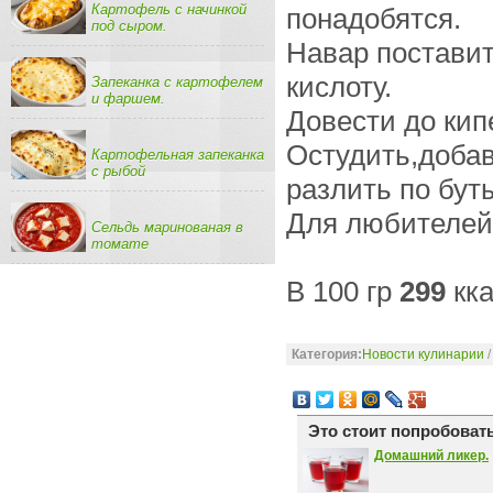
Картофель с начинкой
понадобятся.
под сыром.
Навар поставит
кислоту.
Запеканка с картофелем
и фаршем.
Довести до кип
Остудить,добав
Картофельная запеканка
с рыбой
разлить по бут
Для любителей 
Сельдь маринованая в
томате
В 100 гр
299
кка
Категория:
Новости кулинарии
Это стоит попробовать
Домашний ликер.