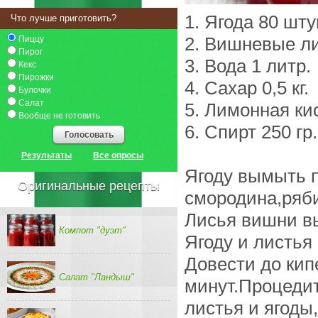
1. Ягода 80 шту
Что лучше приготовить?
Пиццу
2. Вишневые ли
Пирог
3. Вода 1 литр.
Кекс
Пирожки
4. Сахар 0,5 кг.
Булочки
Салат
5. Лимонная кис
Вообще не готовить
6. Спирт 250 гр.
Голосовать
Результаты
Все опросы
Ягоду вымыть 
Оригинальные рецепты
смородина,ряби
Лисья вишни в
Компот "дуэт"
Ягоду и листья
Довести до кип
Салат "Ландыш"
минут.Процедит
листья и ягоды