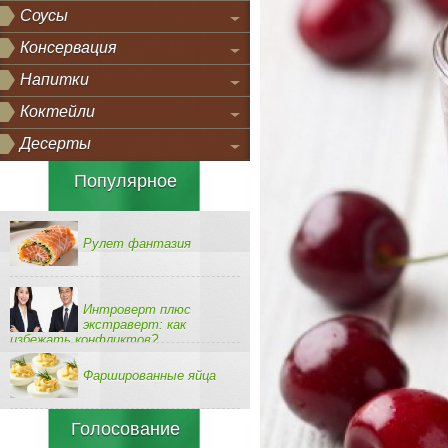
Соусы
Консервация
Напитки
Коктейли
Десерты
Популярное
Рулет фантазия
Интроверт плюс
экстраверт: как
избежать конфликтов?
Фаршированные яйца
Голосование