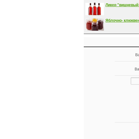
Ликер "вишневый
Яблочно- клюкве
В
Ва