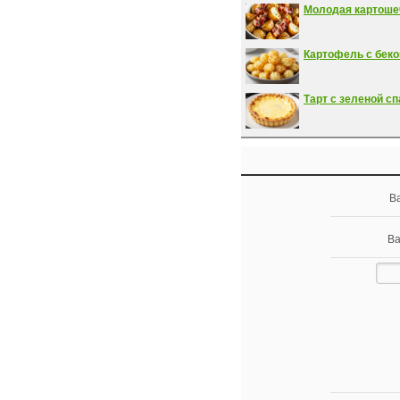
Молодая картоше
Картофель с беко
Тарт с зеленой сп
В
Ва