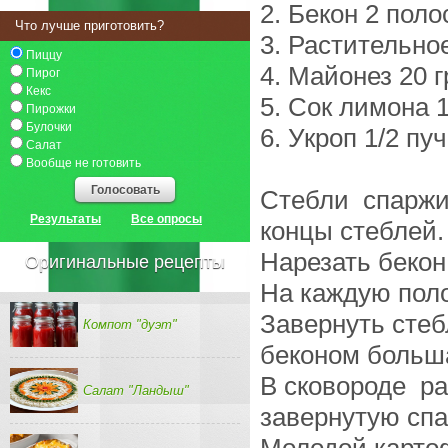
2. Бекон 2 поло
Что лучше приготовить?
3. Растительное
Пиццу
4. Майонез 20 г
Пирог
Кекс
5. Сок лимона 1
Пирожки
Булочки
6. Укроп 1/2 пуч
Салат
Вообще не готовить
Голосовать
Стебли спаржи
Результаты
Все опросы
концы стеблей.
Нарезать бекон
Оригинальные рецепты
На каждую поло
Завернуть стеб
Компот "дуэт"
беконом больша
В сковороде ра
Салат "Ландыш"
завернутую спа