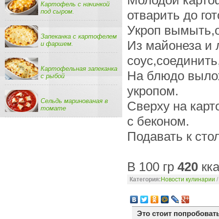
Молодой карто
Картофель с начинкой
под сыром.
отварить до гот
Укроп вымыть,о
Запеканка с картофелем
Из майонеза и 
и фаршем.
соус,соединить
Картофельная запеканка
На блюдо выло
с рыбой
укропом.
Сельдь маринованая в
Сверху на кар
томате
с беконом.
Подавать к сто
В 100 гр
420
кка
Категория:
Новости кулинарии
Это стоит попробовать