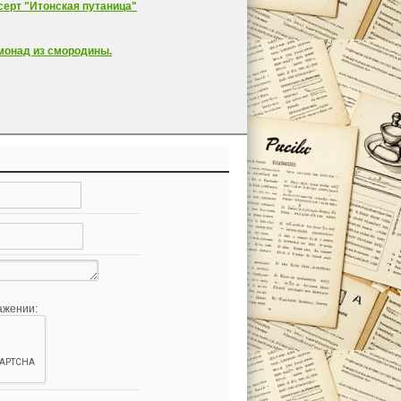
серт "Итонская путаница"
монад из смородины.
ажении: