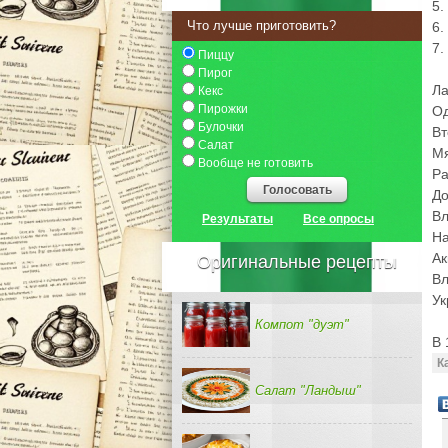
5.
Что лучше приготовить?
6.
7.
Пиццу
Пирог
Ла
Кекс
Пирожки
Од
Булочки
Вт
Салат
Мя
Вообще не готовить
Ра
Голосовать
До
Вл
Результаты
Все опросы
На
Ак
Оригинальные рецепты
Вл
Ук
Компот "дуэт"
В 
К
Салат "Ландыш"