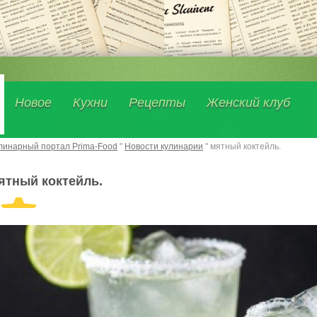
Новое
Кухни
Рецепты
Женский клуб
линарный портал Prima-Food
"
Новости кулинарии
" мятный коктейль.
ятный коктейль.