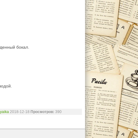
жденный бокал.
водой.
yaika
2018-12-18
Просмотров:
390