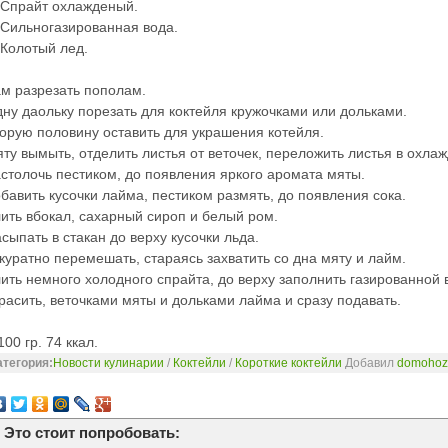
 Спрайт охлажденый.
 Сильногазированная вода.
 Колотый лед.
м разрезать пополам.
ну даольку порезать для коктейля кружочками или дольками.
орую половину оставить для украшения котейля.
ту вымыть, отделить листья от веточек, переложить листья в охла
столочь пестиком, до появления яркого аромата мяты.
бавить кусочки лайма, пестиком размять, до появления сока.
ить вбокал, сахарный сироп и белый ром.
сыпать в стакан до верху кусочки льда.
куратно перемешать, стараясь захватить со дна мяту и лайм.
ить немного холодного спрайта, до верху заполнить газированной 
расить, веточками мяты и дольками лайма и сразу подавать.
100 гр.
74
ккал.
атегория:
Новости кулинарии
/
Коктейли
/
Короткие коктейли
Добавил
domohoz
Это стоит попробовать: