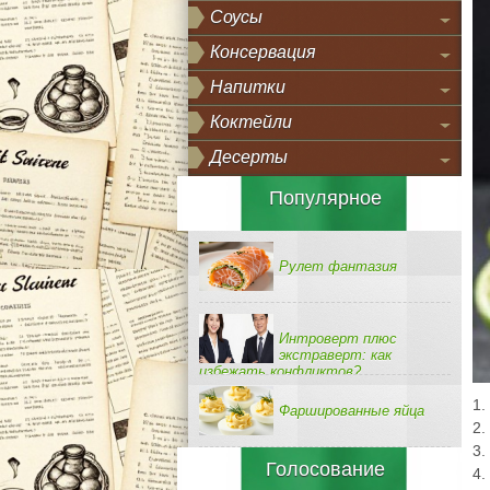
Соусы
Консервация
Напитки
Коктейли
Десерты
Популярное
Рулет фантазия
Интроверт плюс
экстраверт: как
избежать конфликтов?
1.
Фаршированные яйца
2.
3.
Голосование
4.