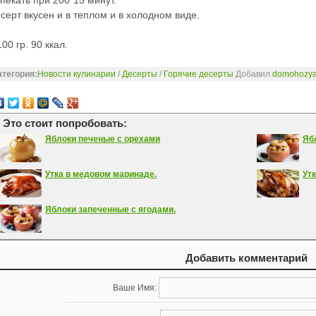
пекать при 200*15 минут.
серт вкусен и в теплом и в холодном виде.
100 гр. 90 ккал.
атегория:
Новости кулинарии
/
Десерты
/
Горячие десерты
Добавил
domohozya
Это стоит попробовать:
Яблоки печеные с орехами
Яб
Утка в медовом маринаде.
Утк
Яблоки запеченные с ягодами.
Добавить комментарий
Ваше Имя: