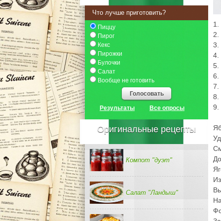
Что лучше приготовить?
1.
Пиццу
2.
Пирог
3.
Кекс
Пирожки
4.
Булочки
5.
Салат
6.
Вообще не готовить
7.
Голосовать
8.
9.
Результаты
Все опросы
Яб
Оригинальные рецепты
Уд
См
До
Компот "дуэт"
Яг
Из
Вы
Салат "Ландыш"
На
Фо