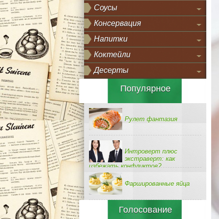
Соусы
Консервация
Напитки
Коктейли
Десерты
Популярное
Рулет фантазия
Интроверт плюс
экстраверт: как
избежать конфликтов?
Фаршированные яйца
Голосование