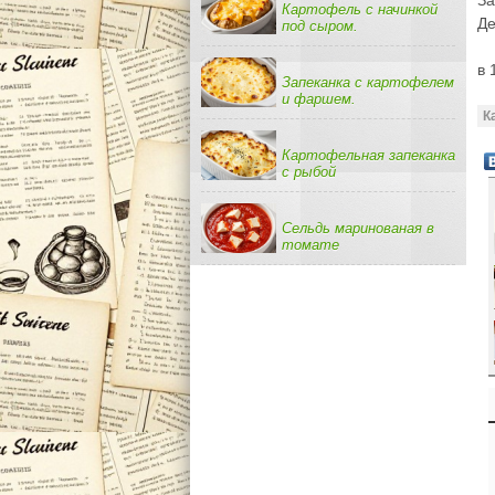
За
Картофель с начинкой
Де
под сыром.
в 
Запеканка с картофелем
и фаршем.
К
Картофельная запеканка
с рыбой
Сельдь маринованая в
томате