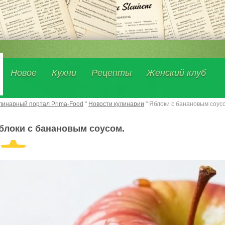
Новое
Кухни
Рецепты
Женский клуб
линарный портал Prima-Food
"
Новости кулинарии
" Яблоки с банановым соус
блоки с банановым соусом.