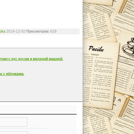
ika
2019-12-02
Просмотров:
629
локи с кус кусом и вяленой вишней.
а с яблоками.