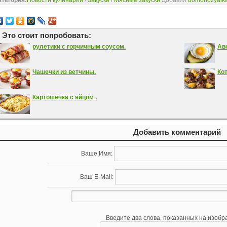
атегория:
Новости кулинарии
/
Закуски
/
Мясные закуски
Добавил
domohozyaik
Это стоит попробовать:
рулетики с горчичным соусом.
Ав
Чашечки из ветчины.
Кот
Картошечка с яйцом .
Добавить комментарий
Ваше Имя:
Ваш E-Mail:
Введите два слова, показанных на изобр