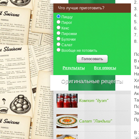
2.
Что лучше приготовить?
3.
4.
Пиццу
5.
Пирог
6.
Кекс
Пирожки
7.
Булочки
8.
Салат
Вообще не готовить
По
Голосовать
В 
Та
Результаты
Все опросы
На
Хл
Оригинальные рецепты
На
Ак
Та
Компот "дуэт"
По
За
Пр
Салат "Ландыш"
В 