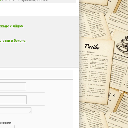
a
2018-12-11
Просмотров:
410
окадо с яйцом.
летки в беконе.
ажении: