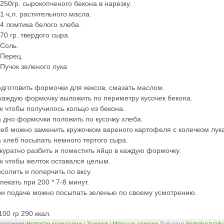
 250гр. сырокопченого бекона в нарезку.
 1 ч,л. растительного масла.
 4 ломтика белого хлеба.
 70 гр. твердого сыра.
 Соль.
 Перец.
 Пучок зеленого лука
дготовить формочки для кексов, смазать маслом.
каждую формочку выложить по периметру кусочек бекона.
к чтобы получилось кольцо из бекона.
 дно формочки положить по кусочку хлеба.
еб можно заменить кружочком вареного картофеля с колечком лука
 хлеб посыпать немного тертого сыра.
куратно разбить и поместить яйцо в каждую формочку.
к чтобы желток оставался целым.
солить и поперчить по вксу.
пекать при 200 * 7-8 минут.
и подаче можно посыпать зеленью по своему усмотрению.
100 гр
290
ккал.