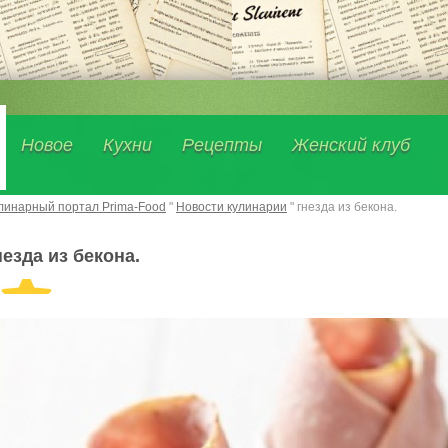
Новое
Кухни
Рецепты
Женский клуб
линарный портал Prima-Food
"
Новости кулинарии
" гнезда из бекона.
незда из бекона.