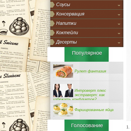
Соусы
Консервация
Напитки
Коктейли
Десерты
Популярное
Рулет фантазия
Интроверт плюс
экстраверт: как
избежать конфликтов?
Фаршированные яйца
Голосование
1.