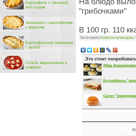
На блюдо вылож
Картофель с начинкой
под сыром.
"грибочками"
Запеканка с картофелем
и фаршем.
В 100 гр.
110
кк
Категория:
Новости кулинарии
Картофельная запеканка
с рыбой
Это стоит попробовать
Сельдь маринованая в
Яйца фарширова
томате
Бутерброды "кар
Салат "жемчужин
В