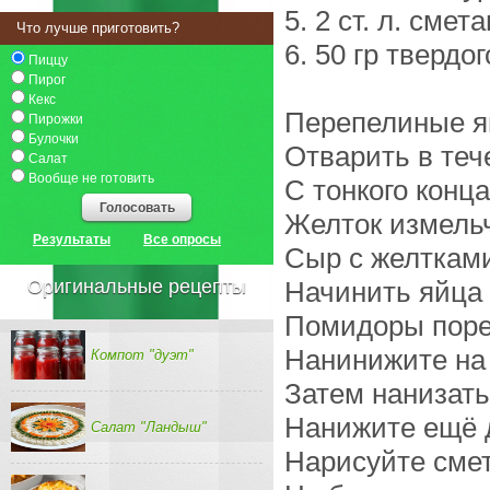
5. 2 ст. л. смет
Что лучше приготовить?
6. 50 гр твердо
Пиццу
Пирог
Кекс
Перепелиные яй
Пирожки
Булочки
Отварить в теч
Салат
Вообще не готовить
С тонкого конца
Голосовать
Желток измельч
Результаты
Все опросы
Сыр с желтками
Оригинальные рецепты
Начинить яйца
Помидоры порез
Нанинижите на 
Компот "дуэт"
Затем нанизать
Нанижите ещё д
Салат "Ландыш"
Нарисуйте смет