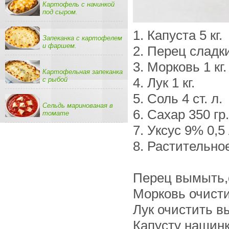
Картофель с начинкой
под сыром.
1. Капуста 5 кг.
Запеканка с картофелем
и фаршем.
2. Перец сладки
3. Морковь 1 кг.
Картофельная запеканка
с рыбой
4. Лук 1 кг.
5. Соль 4 ст. л.
Сельдь маринованая в
6. Сахар 350 гр.
томате
7. Уксус 9% 0,5
8. Растительное
Перец вымыть,о
Морковь очисти
Лук очистить в
Капусту нашинк