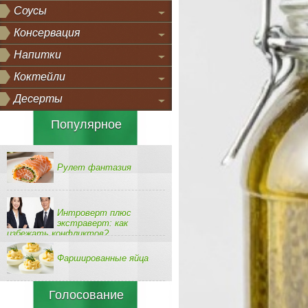
Соусы
Консервация
Напитки
Коктейли
Десерты
Популярное
Рулет фантазия
Интроверт плюс
экстраверт: как
избежать конфликтов?
Фаршированные яйца
Голосование