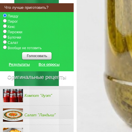
Что лучше приготовить?
Пиццу
Пирог
Кекс
Пирожки
Булочки
Салат
Вообще не готовить
Голосовать
Результаты
Все опросы
Оригинальные рецепты
Компот "дуэт"
Салат "Ландыш"