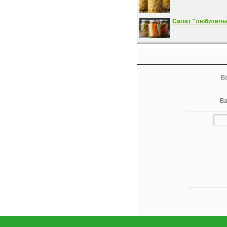
Салат "любитель
В
Ва