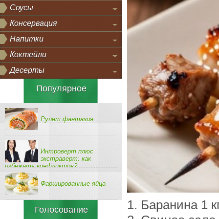
Соусы
Консервация
Напитки
Коктейли
Десерты
Популярное
Рулет фантазия
Интроверт плюс
экстраверт: как
избежать конфликтов?
Фаршированные яйца
1. Баранина 1 кг
Голосование