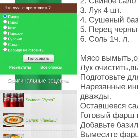
2. Свиное сало 
Что лучше приготовить?
3. Лук 4 шт.
Пиццу
4. Сушеный бази
Пирог
5. Перец черны
Кекс
Пирожки
6. Соль 1ч. л.
Булочки
Салат
Вообще не готовить
Мясо вымыть,об
Голосовать
Лук очистить,в
Результаты
Все опросы
Подготовьте дл
Оригинальные рецепты
Нарезанные инг
дважды.
Компот "дуэт"
Оставшееся сал
Готовый фарш п
Салат "Ландыш"
Добавьте базил
Вымесите фарш