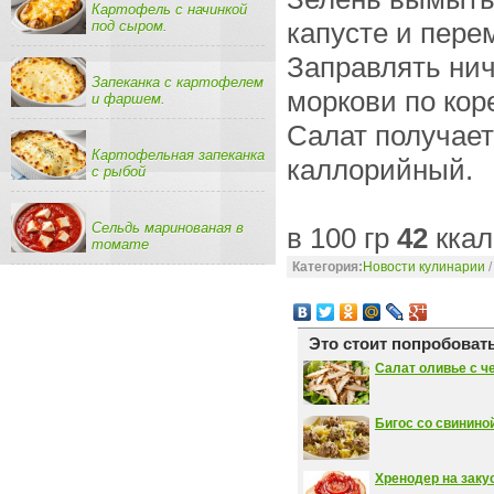
Картофель с начинкой
капусте и пере
под сыром.
Заправлять ниче
Запеканка с картофелем
моркови по коре
и фаршем.
Салат получает
Картофельная запеканка
каллорийный.
с рыбой
Сельдь маринованая в
в 100 гр
42
ккал
томате
Категория:
Новости кулинарии
Это стоит попробовать
Салат оливье с ч
Бигос со свининой
Хренодер на закус