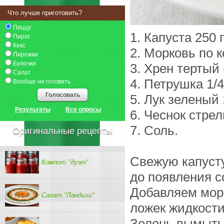
Что лучше приготовить?
Пиццу
1. Капуста 250 г
Пирог
Кекс
2. Морковь по к
Пирожки
Булочки
3. Хрен тертый 
Салат
4. Петрушка 1/4
Вообще не готовить
Голосовать
5. Лук зеленый 
Результаты
Все опросы
6. Чеснок стрел
7. Соль.
Оригинальные рецепты
Свежую капуст
Компот "дуэт"
до появления с
Добавляем морк
Салат "Ландыш"
ложек жидкости
Зелень вымыть 