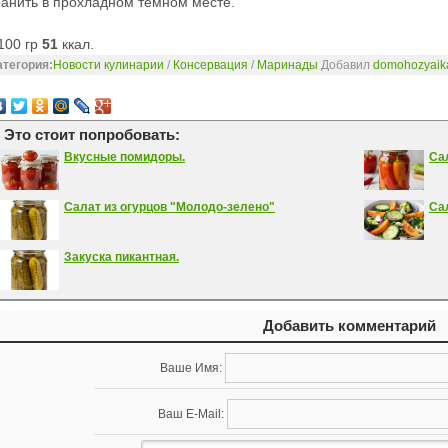
анить в прохладном темном месте.
100 гр
51
ккал.
атегория:
Новости кулинарии
/
Консервация
/
Маринады
Добавил
domohozyaik
Это стоит попробовать:
Вкусные помидоры.
Са
Салат из огурцов "Молодо-зелено"
Са
Закуска пикантная.
Добавить комментарий
Ваше Имя:
Ваш E-Mail: