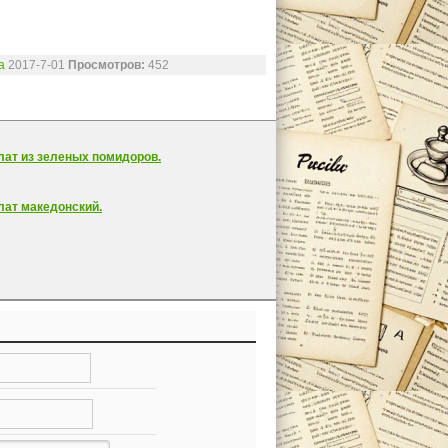
a
2017-7-01
Просмотров:
452
лат из зеленых помидоров.
лат македонский.