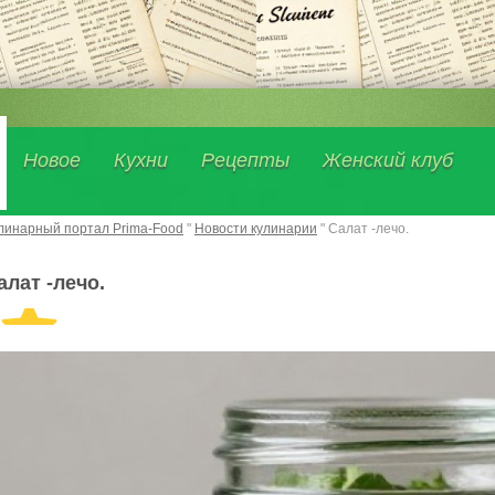
Новое
Кухни
Рецепты
Женский клуб
линарный портал Prima-Food
"
Новости кулинарии
" Салат -лечо.
алат -лечо.