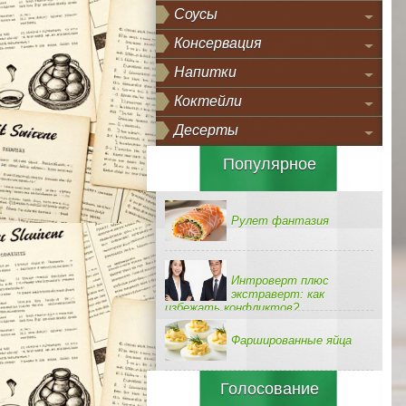
Соусы
Консервация
Напитки
Коктейли
Десерты
Популярное
Рулет фантазия
Интроверт плюс
экстраверт: как
избежать конфликтов?
Фаршированные яйца
Голосование