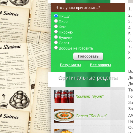
Что лучше приготовить?
1.
2.
Пиццу
3.
Пирог
Кекс
4.
Пирожки
5.
Булочки
6.
Салат
7.
Вообще не готовить
8.
Голосовать
9.
Результаты
Все опросы
Вс
Оригинальные рецепты
До
Да
Те
Го
Компот "дуэт"
За
За
да
Салат "Ландыш"
Пе
Ос