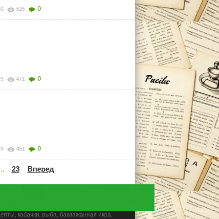
0
30
625
0
29
471
0
29
451
...
23
Вперед
цепты, кабачки, рыба, баклажанная икра.