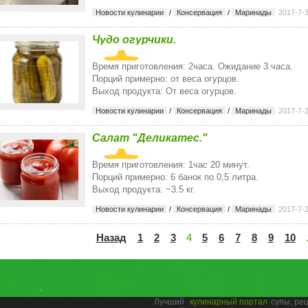
Новости кулинарии
/
Консервация
/
Маринады
2017-7-
Чудо огурчики.
Время приготовления: 2часа. Ожидание 3 часа.
Порций примерно: от веса огурцов.
Выход продукта: От веса огурцов.
Новости кулинарии
/
Консервация
/
Маринады
2017-7-
Салат "Деликатес."
Время приготовления: 1час 20 минут.
Порций примерно: 6 банок по 0,5 литра.
Выход продукта: ~3.5 кг.
Новости кулинарии
/
Консервация
/
Маринады
2017-7-
Назад
1
2
3
4
5
6
7
8
9
10
Лучший
кулинарный портал
супы, ре