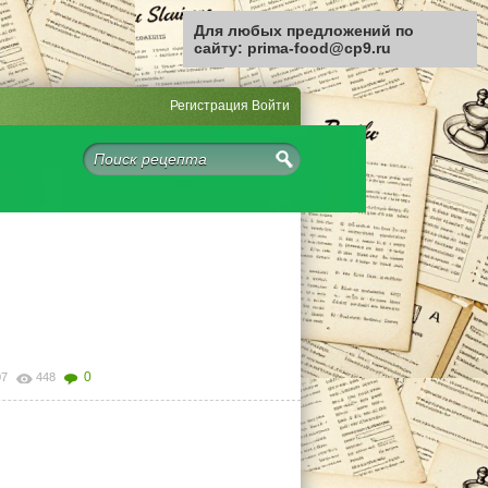
Для любых предложений по
сайту: prima-food@cp9.ru
Регистрация
Войти
0
07
448