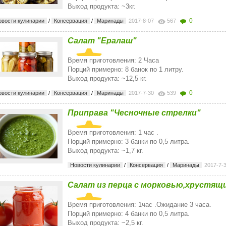
Выход продукта: ~3кг.
0
овости кулинарии
/
Консервация
/
Маринады
2017-8-07
567
Салат "Ералаш"
Время приготовления: 2 Часа
Порций примерно: 8 банок по 1 литру.
Выход продукта: ~12,5 кг.
0
овости кулинарии
/
Консервация
/
Маринады
2017-7-30
539
Приправа "Чесночные стрелки"
Время приготовления: 1 час .
Порций примерно: 3 банки по 0,5 литра.
Выход продукта: ~1,7 кг.
Новости кулинарии
/
Консервация
/
Маринады
2017-7-
Салат из перца с морковью,хрустящи
Время приготовления: 1час .Ожидание 3 часа.
Порций примерно: 4 банки по 0,5 литра.
Выход продукта: ~2,5 кг.