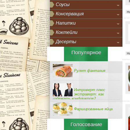
Соусы
Н
Консервация
Напитки
Коктейли
Десерты
Популярное
Н
Рулет фантазия
Интроверт плюс
экстраверт: как
избежать конфликтов?
Фаршированные яйца
Голосование