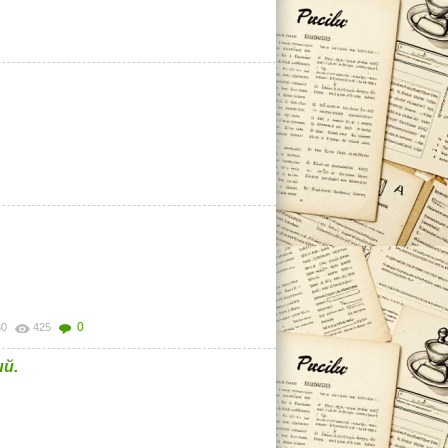
0
30
425
й.