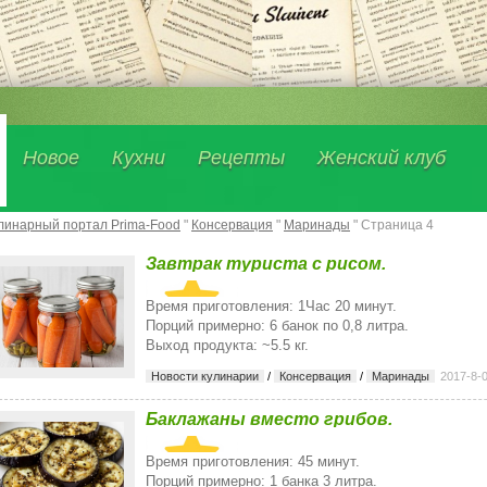
Новое
Кухни
Рецепты
Женский клуб
линарный портал Prima-Food
"
Консервация
"
Маринады
" Страница 4
Завтрак туриста с рисом.
Время приготовления: 1Час 20 минут.
Порций примерно: 6 банок по 0,8 литра.
Выход продукта: ~5.5 кг.
Новости кулинарии
/
Консервация
/
Маринады
2017-8-
Баклажаны вместо грибов.
Время приготовления: 45 минут.
Порций примерно: 1 банка 3 литра.