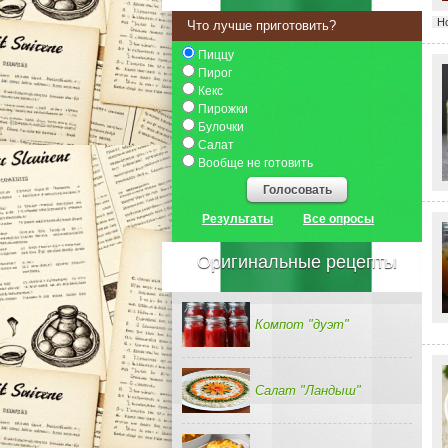
Н
Что лучше приготовить?
Пиццу
Пирог
Кекс
Пирожки
Булочки
Салат
Вообще не готовить
Голосовать
Результаты
Все опросы
Оригинальные рецепты
Компот "дуэт"
Салат "Ландыш"